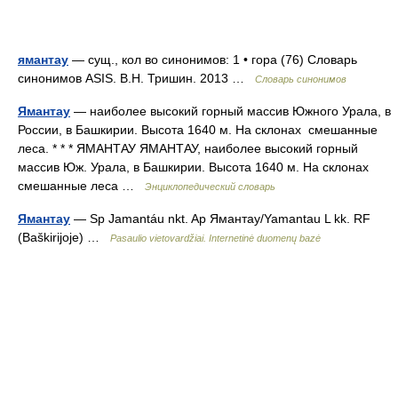
ямантау
— сущ., кол во синонимов: 1 • гора (76) Словарь
синонимов ASIS. В.Н. Тришин. 2013 …
Словарь синонимов
Ямантау
— наиболее высокий горный массив Южного Урала, в
России, в Башкирии. Высота 1640 м. На склонах смешанные
леса. * * * ЯМАНТАУ ЯМАНТАУ, наиболее высокий горный
массив Юж. Урала, в Башкирии. Высота 1640 м. На склонах
смешанные леса …
Энциклопедический словарь
Ямантау
— Sp Jamantáu nkt. Ap Ямантау/Yamantau L kk. RF
(Baškirijoje) …
Pasaulio vietovardžiai. Internetinė duomenų bazė