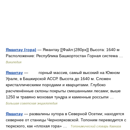
Ямантау (гора)
— Ямантау [[Файл:|280px]] Высота: 1640 м
Расположение: Республика Башкортостан Горная система …
Википедия
Ямантау
— горный массив, самый высокий на Южном
Урале, в Башкирской АССР. Высота до 1640 м. Сложен
кристаллическими породами и кварцитами. Глубоко
расчленённые склоны покрыты смешанными лесами; выше
1250 м травяно моховая тундра и каменные россыпи …
Большая советская энциклопедия
Ямантау
— развалины хутора в Северной Осетии; находятся
севернее от станицы Черноярковской. Топоним переводится с
тюркского, как «плохая гора» …
Топонимический словарь Кавказа