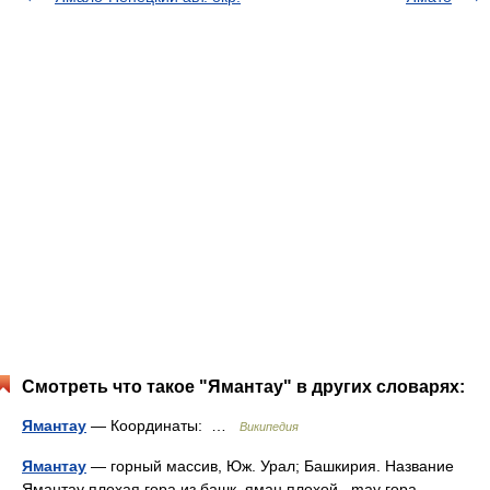
Смотреть что такое "Ямантау" в других словарях:
Ямантау
— Координаты: …
Википедия
Ямантау
— горный массив, Юж. Урал; Башкирия. Название
Ямантау плохая гора из башк. яман плохой , may гора .