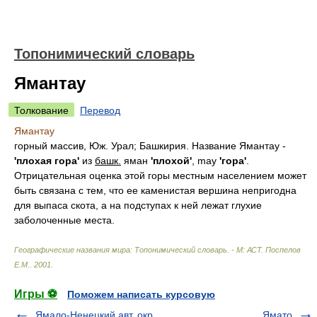
Топонимический словарь
Ямантау
Толкование
Перевод
Ямантау
горный массив, Юж. Урал; Башкирия. Название Ямантау -
'плохая гора'
из
башк.
яман
'плохой'
, may
'гора'
.
Отрицательная оценка этой горы местным населением может
быть связана с тем, что ее каменистая вершина непригодна
для выпаса скота, а на подступах к ней лежат глухие
заболоченные места.
Географические названия мира: Топонимический словарь. - М: АСТ
.
Поспелов
Е.М.
.
2001
.
Игры ⚽
Поможем написать курсовую
Ямало-Ненецкий авт. окр.
Ямато