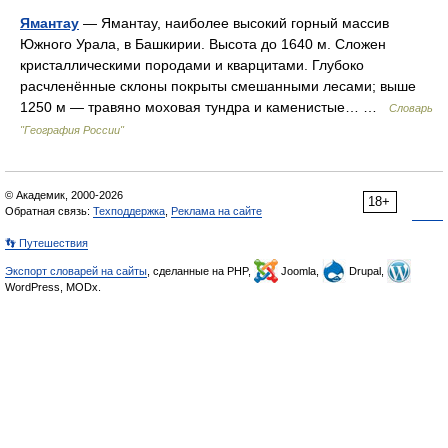
Ямантау
— Ямантау, наиболее высокий горный массив
Южного Урала, в Башкирии. Высота до 1640 м. Сложен
кристаллическими породами и кварцитами. Глубоко
расчленённые склоны покрыты смешанными лесами; выше
1250 м — травяно моховая тундра и каменистые… …
Словарь
"География России"
© Академик, 2000-2026
18+
Обратная связь:
Техподдержка
,
Реклама на сайте
👣 Путешествия
Экспорт словарей на сайты
, сделанные на PHP,
Joomla,
Drupal,
WordPress, MODx.